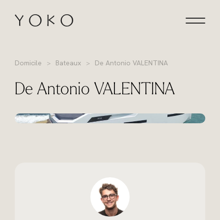
Aller au contenu
Homepage
Domicile
Bateaux
De Antonio VALENTINA
De Antonio VALENTINA
+15