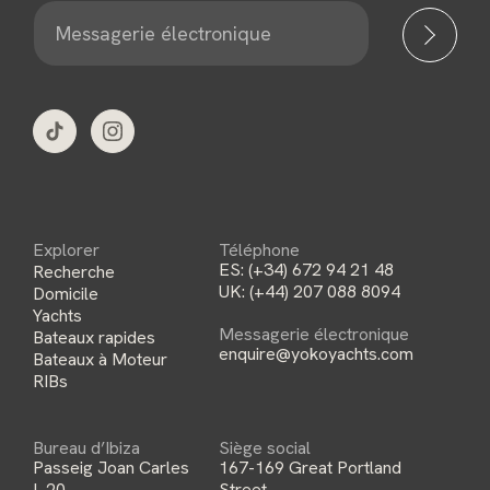
M
e
s
s
a
g
e
r
i
e
é
l
e
c
t
Explorer
Téléphone
r
ES:
(+34) 672 94 21 48
Recherche
o
n
UK:
(+44) 207 088 8094
Domicile
i
Yachts
q
Messagerie électronique
Bateaux rapides
u
enquire@yokoyachts.com
e
Bateaux à Moteur
*
RIBs
Bureau d’Ibiza
Siège social
Passeig Joan Carles
167-169 Great Portland
I, 20,
Street