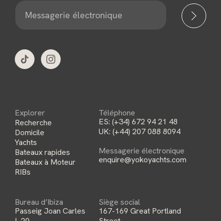
M
e
s
s
a
g
e
r
i
e
é
l
e
c
t
Explorer
Téléphone
r
ES:
(+34) 672 94 21 48
Recherche
o
n
UK:
(+44) 207 088 8094
Domicile
i
Yachts
q
Messagerie électronique
Bateaux rapides
u
enquire@yokoyachts.com
e
Bateaux à Moteur
*
RIBs
Bureau d’Ibiza
Siège social
Passeig Joan Carles
167-169 Great Portland
I, 20,
Street