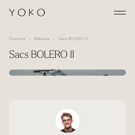
Aller au contenu
Homepage
Domicile
Bateaux
Sacs BOLERO II
Sacs BOLERO II
+18