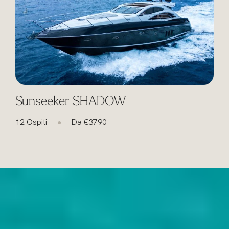
Sunseeker SHADOW
12 Ospiti
Da €3790
1
●