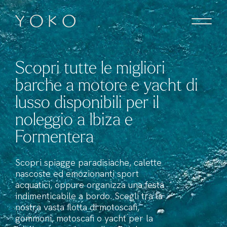
Vai al contenuto
Homepage
Scopri tutte le migliori
barche a motore e yacht di
lusso disponibili per il
noleggio a Ibiza e
Formentera
Scopri spiagge paradisiache, calette
nascoste ed emozionanti sport
acquatici, oppure organizza una festa
indimenticabile a bordo. Scegli tra la
nostra vasta flotta di motoscafi,
gommoni, motoscafi o yacht per la