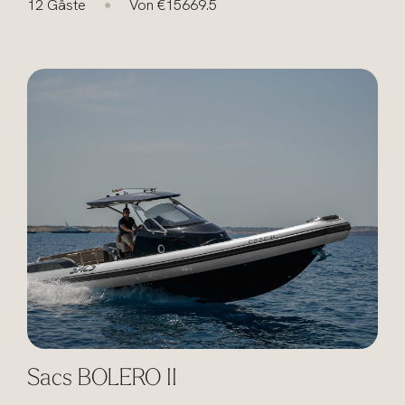
12 Gäste
Von €15669.5
●
Sacs BOLERO II