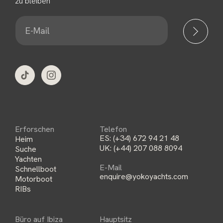
zu bleiben
E
-
M
a
i
l
*
Erforschen
Telefon
ES:
(+34) 672 94 21 48
Heim
UK:
(+44) 207 088 8094
Suche
Yachten
E-Mail
Schnellboot
enquire@yokoyachts.com
Motorboot
RIBs
Büro auf Ibiza
Hauptsitz