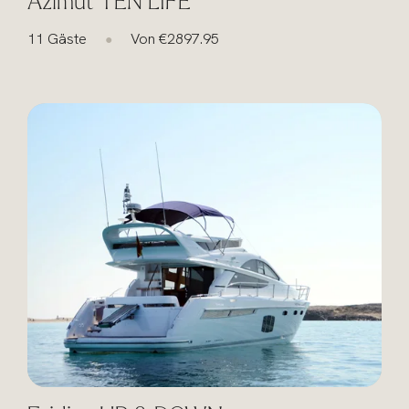
Azimut TEN LIFE
11 Gäste
Von €2897.95
●