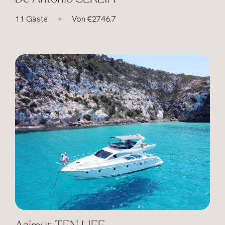
11 Gäste
Von €2746.7
●