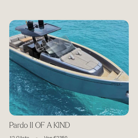
Pardo II OF A KIND
12 Gäste
Von €2350
●