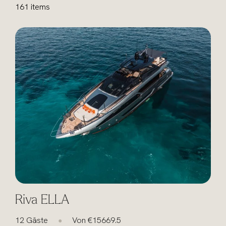
161
items
Riva ELLA
12 Gäste
Von €15669.5
●