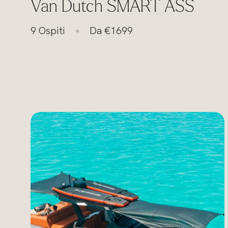
Van Dutch SMART ASS
9 Ospiti
Da €1699
●