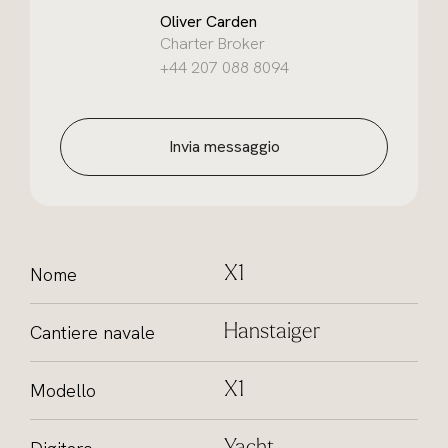
Oliver Carden
Charter Broker
+44 207 088 8094
Invia messaggio
Nome
X1
Cantiere navale
Hanstaiger
Modello
X1