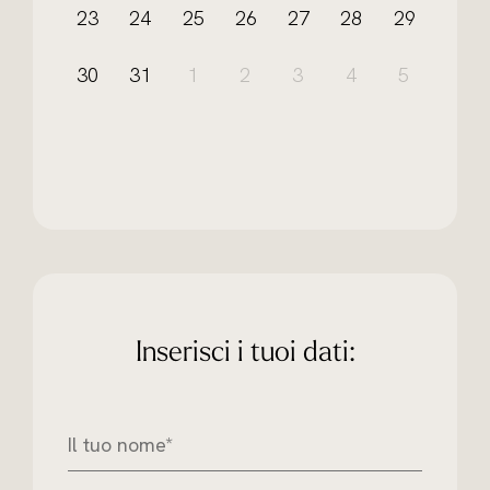
23
24
25
26
27
28
29
30
31
1
2
3
4
5
Inserisci i tuoi dati:
I
l
t
u