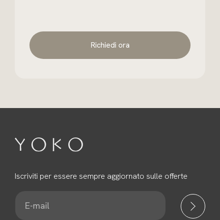
Richiedi ora
Iscriviti per essere sempre aggiornato sulle offerte
E
-
m
a