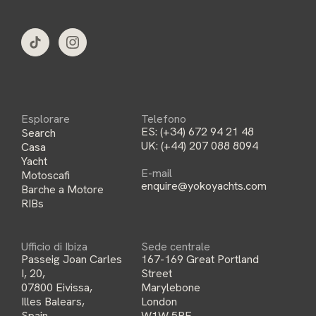
i
l
*
Esplorare
Telefono
ES:
(+34) 672 94 21 48
Search
UK:
(+44) 207 088 8094
Casa
Yacht
E-mail
Motoscafi
enquire@yokoyachts.com
Barche a Motore
RIBs
Ufficio di Ibiza
Sede centrale
Passeig Joan Carles
167-169 Great Portland
I, 20,
Street
07800 Eivissa,
Marylebone
Illes Balears,
London
Spain
W1W 5PF