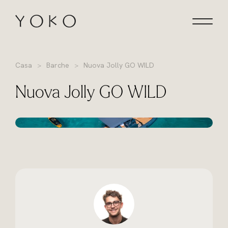
Vai al contenuto
Homepage
Casa
Barche
Nuova Jolly GO WILD
Nuova Jolly GO WILD
+13