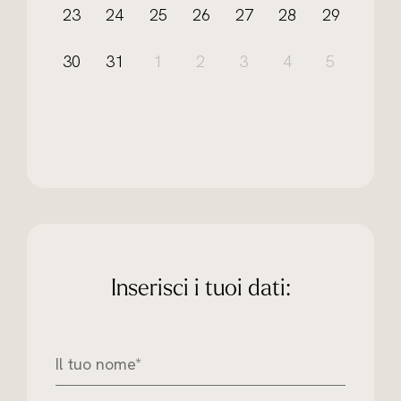
23
24
25
26
27
28
29
30
31
1
2
3
4
5
Inserisci i tuoi dati:
I
l
t
u