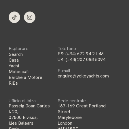
i
l
*
Esplorare
Telefono
ES:
(+34) 672 94 21 48
Search
UK:
(+44) 207 088 8094
Casa
Yacht
E-mail
Motoscafi
enquire@yokoyachts.com
Barche a Motore
RIBs
Ufficio di Ibiza
Sede centrale
Passeig Joan Carles
167-169 Great Portland
I, 20,
Street
07800 Eivissa,
Marylebone
Illes Balears,
London
Spain
W1W 5PF