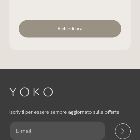
Richiedi ora
Iscriviti per essere sempre aggiornato sulle offerte
E
-
m
a