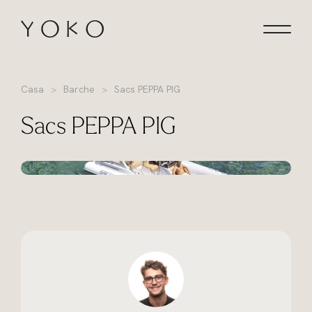
Vai al contenuto
Homepage
Casa
Barche
Sacs PEPPA PIG
Sacs PEPPA PIG
+8