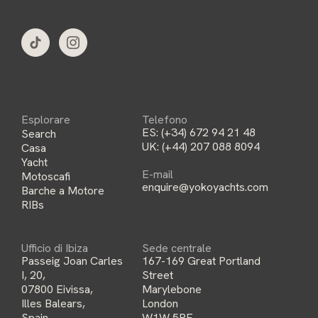
i
l
*
Esplorare
Telefono
ES:
(+34) 672 94 21 48
Search
UK:
(+44) 207 088 8094
Casa
Yacht
E-mail
Motoscafi
enquire@yokoyachts.com
Barche a Motore
RIBs
Ufficio di Ibiza
Sede centrale
Passeig Joan Carles
167-169 Great Portland
I, 20,
Street
07800 Eivissa,
Marylebone
Illes Balears,
London
Spain
W1W 5PF