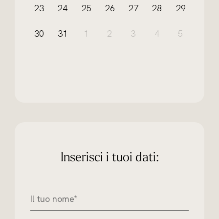
23
24
25
26
27
28
29
30
31
1
2
3
4
5
Inserisci i tuoi dati:
I
l
t
u