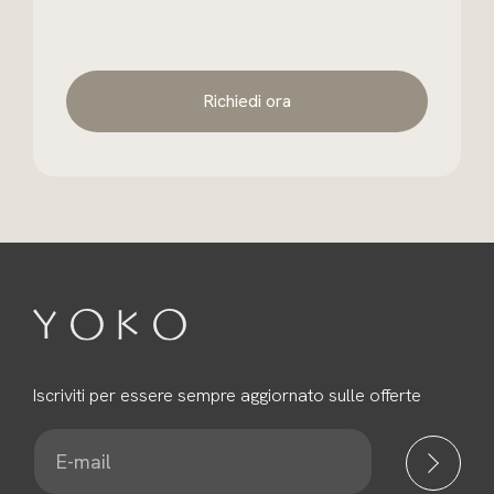
Richiedi ora
Iscriviti per essere sempre aggiornato sulle offerte
E
-
m
a